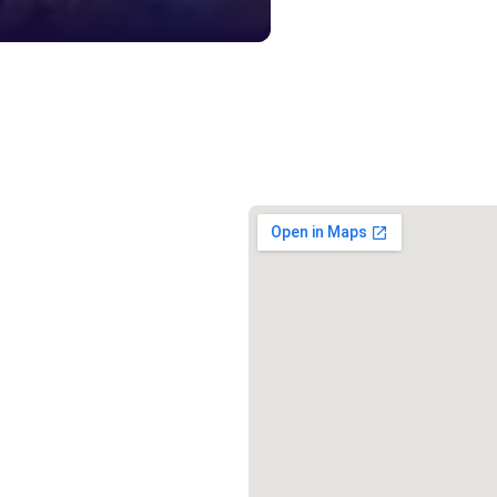
১০৯
শিশু সহায
১৬১
বাংলাদেশ ক
০১৯
মাদকদ্রব্য 
১৬১
জরুরী অভ্