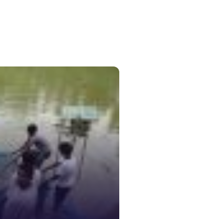
১০৯
নারী ও শিশ
১০৬
দুদক
১০২
দুর্যোগের 
১৬১
স্মার্ট ভূমি