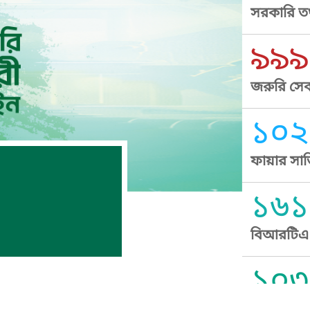
সরকারি তথ
৯৯৯
জরুরি সেব
১০২
ফায়ার সার
১৬১
বিআরটিএ স
১০৩
সুপ্রীম কোর