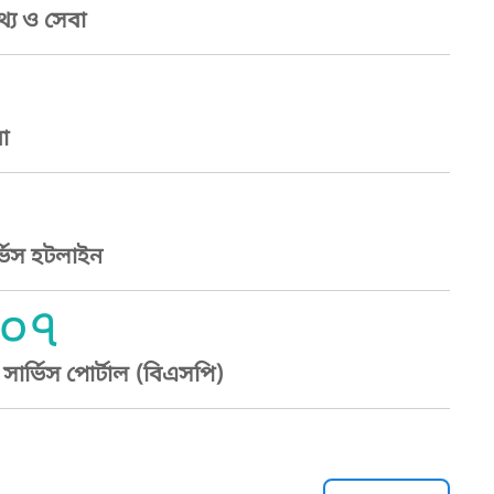
্য ও সেবা
া
্ভিস হটলাইন
০৭
ার্ভিস পোর্টাল (বিএসপি)
্ট হেল্পলাইন