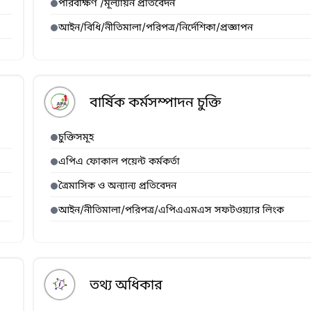
পরিবীক্ষণ /মূল্যায়ন প্রতিবেদন
আইন/বিধি/নীতিমালা/পরিপত্র/নির্দেশিকা/প্রজ্ঞাপন
বার্ষিক কর্মসম্পাদন চুক্তি
চুক্তিসমূহ
এপিএ ফোকাল পয়েন্ট কর্মকর্তা
ত্রৈমাসিক ও অন্যান্য প্রতিবেদন
আইন/নীতিমালা/পরিপত্র/এপিএএমএস সফটওয়্যার লিংক
তথ্য অধিকার