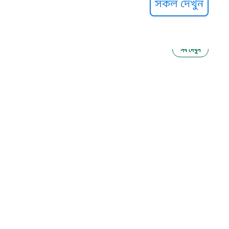
সকল দেখুন
সব দেখুন
ু নির্যাতন প্রতিরোধ
আগাম বার্তা
২২
 সেবা