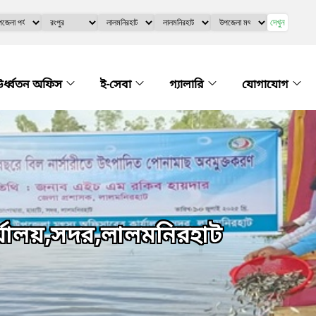
দেখুন
র্ধ্বতন অফিস
ই-সেবা
গ্যালারি
যোগাযোগ
র্যালয়,সদর,লালমনিরহাট