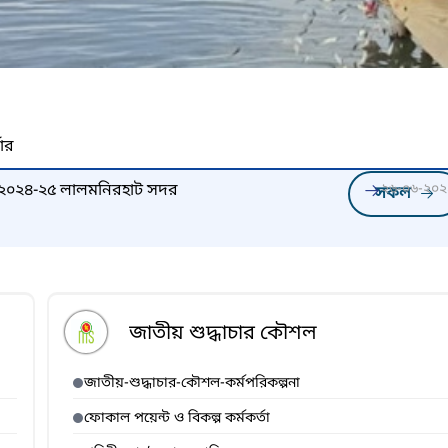
নার
্তি ২০২৪-২৫ লালমনিরহাট সদর
২৬-০৬-২০২
সকল
জাতীয় শুদ্ধাচার কৌশল
জাতীয়-শুদ্ধাচার-কৌশল-কর্মপরিকল্পনা
ফোকাল পয়েন্ট ও বিকল্প কর্মকর্তা