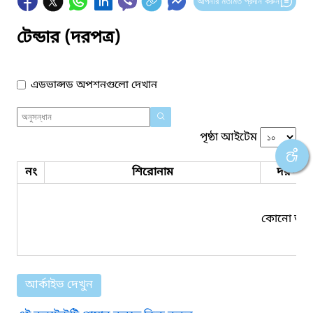
আপনার মতামত প্রদান করুন
টেন্ডার (দরপত্র)
এডভান্সড অপশনগুলো দেখান
পৃষ্ঠা আইটেম
নং
শিরোনাম
দরপত্র 
কোনো তথ্য
আর্কাইভ দেখুন