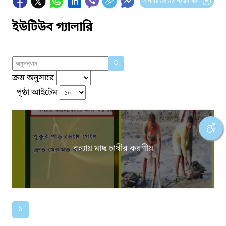
আপনার মতামত প্রদান করুন
ইউটিউব গ্যালারি
ক্রম অনুসারে
পৃষ্ঠা আইটেম
বন্যায় মাছ চাষীর করণীয়
১