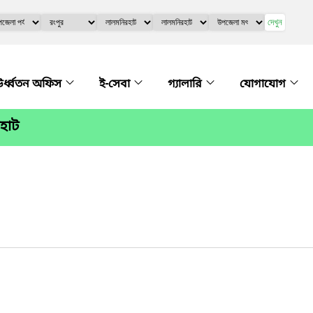
দেখুন
র্ধ্বতন অফিস
ই-সেবা
গ্যালারি
যোগাযোগ
হাট