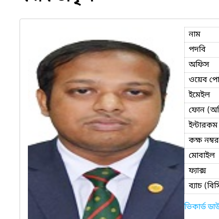
নাম
পদবি
অফিস
ওয়েব পোর
ইমেইল
ফোন (অ
ইন্টারকম
কক্ষ নম্বর
মোবাইল
ফ্যাক্স
ব্যাচ (ব
ভিকার্ড ড