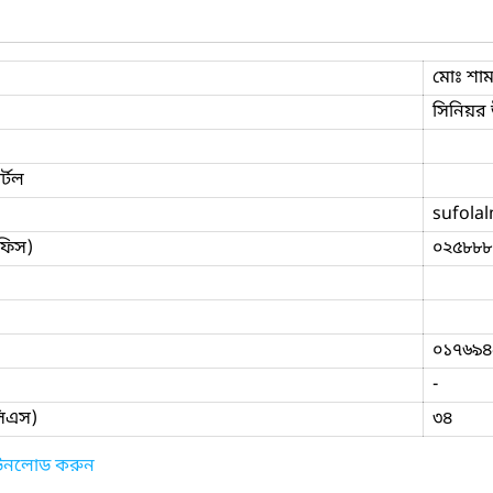
মোঃ শাম
সিনিয়র 
্টল
sufola
ফিস)
০২৫৮৮৮
০১৭৬৯৪
-
িসিএস)
৩৪
াউনলোড করুন