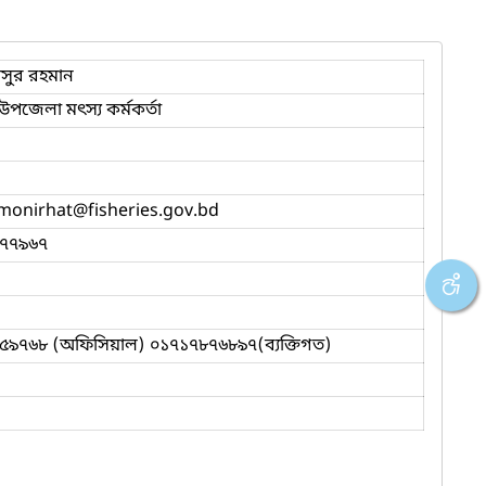
সুর রহমান
উপজেলা মৎস্য কর্মকর্তা
lmonirhat
@fisheries.gov.bd
৭৭৯৬৭
৫৯৭৬৮ (অফিসিয়াল) ০১৭১৭৮৭৬৮৯৭(ব্যক্তিগত)